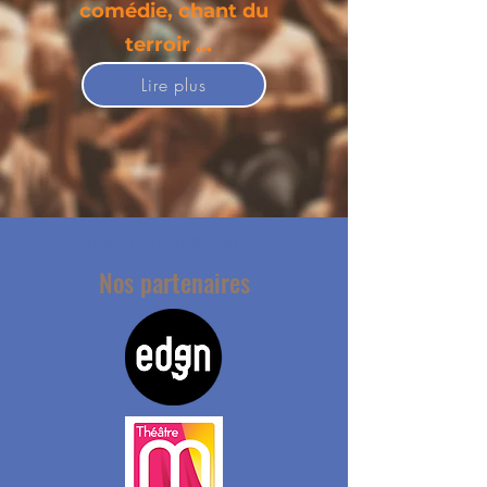
comédie, chant du
terroir ...
Lire plus
elbwesseateyate@gmail.com
Nos partenaires