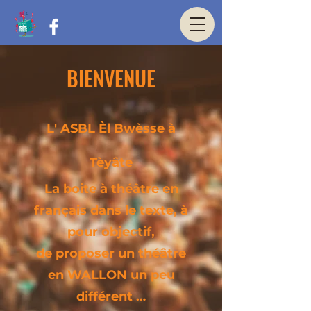
BIENVENUE
L' ASBL Èl Bwèsse à
Tèyâte
La boite à théâtre
en
français dans le texte, à
pour objectif,
de proposer un théâtre
en WALLON un peu
différent …